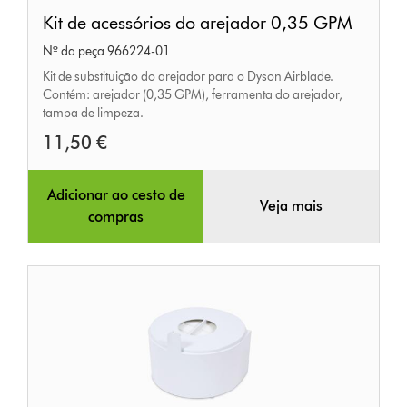
Kit
Kit de acessórios do arejador 0,35 GPM
de
Nº da peça 966224-01
acessórios
Kit de substituição do arejador para o Dyson Airblade.
do
Contém: arejador (0,35 GPM), ferramenta do arejador,
arejador
tampa de limpeza.
0,35
11,50 €
GPM
Adicionar ao cesto de
Veja mais
compras