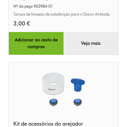
de
Nº da peça 963984-01
limpeza
Tampa de limpeza de substituição para o Dyson Airblade.
3,00 €
Adicionar ao cesto de
Veja mais
compras
Kit
Kit de acessórios do arejador
de