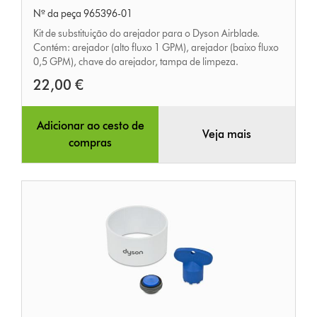
Nº da peça 965396-01
acessórios
Kit de substituição do arejador para o Dyson Airblade.
do
Contém: arejador (alto fluxo 1 GPM), arejador (baixo fluxo
arejador
0,5 GPM), chave do arejador, tampa de limpeza.
22,00 €
Adicionar ao cesto de
Veja mais
compras