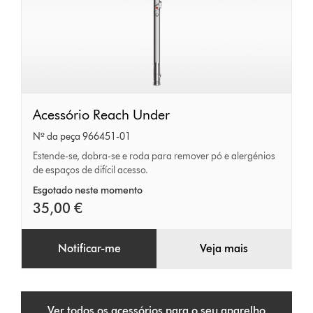
Acessório
Acessório Reach Under
Reach
Nº da peça 966451-01
Under
Estende-se, dobra-se e roda para remover pó e alergénios
de espaços de difícil acesso.
Esgotado neste momento
35,00 €
Notificar-me
Veja mais
Ver todos os acessórios para o seu aparelho