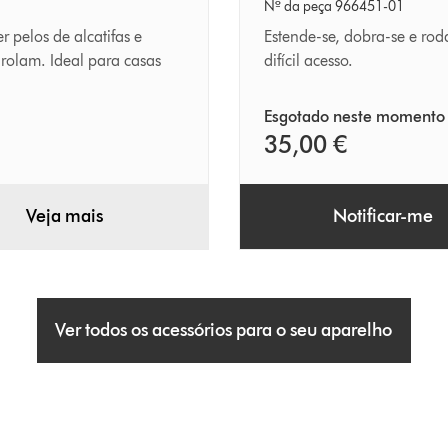
Reach
Nº da peça 966451-01
Under
 pelos de alcatifas e
Estende-se, dobra-se e rod
nrolam. Ideal para casas
difícil acesso.
Esgotado neste momento
35,00 €
Veja mais
Notificar-me
Ver todos os acessórios para o seu aparelho