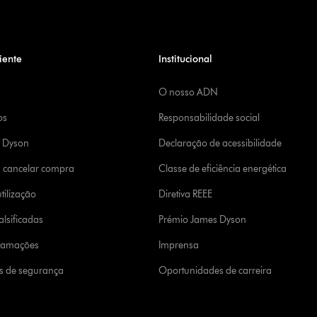
iente
Institucional
O nosso ADN
os
Responsabilidade social
a Dyson
Declaração de acessibilidade
u cancelar compra
Classe de eficiência energética
tilização
Diretiva REEE
lsificadas
Prémio James Dyson
clamações
Imprensa
s de segurança
Oportunidades de carreira