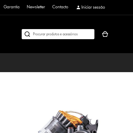
Garantia
Newsletter
Contacto
Iniciar sessão
O
Pesquisar
seu
em
cesto
dyson.pt
de
compras
está
vazio