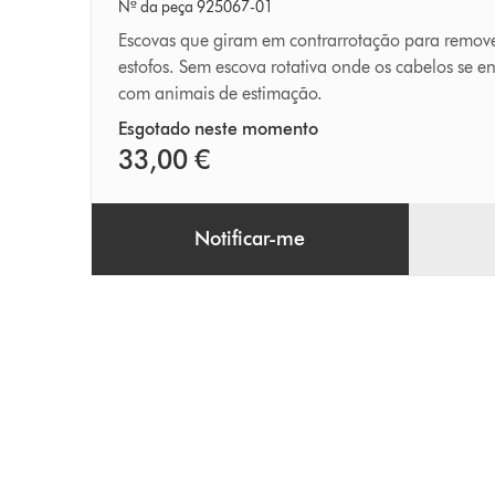
Tangle-
Nº da peça 925067-01
free
Escovas que giram em contrarrotação para remover
estofos. Sem escova rotativa onde os cabelos se e
Turbine
com animais de estimação.
Esgotado neste momento
33,00 €
Notificar-me