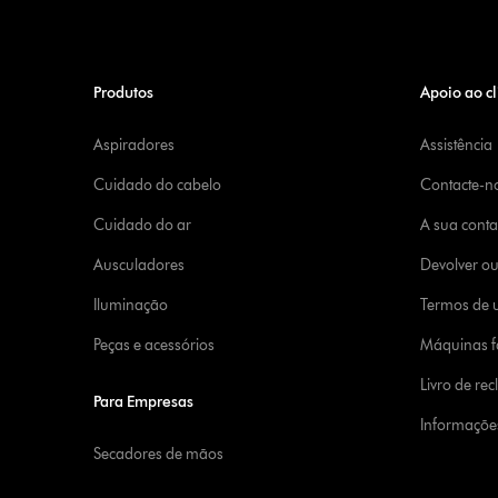
Produtos
Apoio ao cl
Aspiradores
Assistência
Cuidado do cabelo
Contacte-n
Cuidado do ar
A sua cont
Ausculadores
Devolver o
Iluminação
Termos de u
Peças e acessórios
Máquinas fa
Livro de re
Para Empresas
Informaçõe
Secadores de mãos