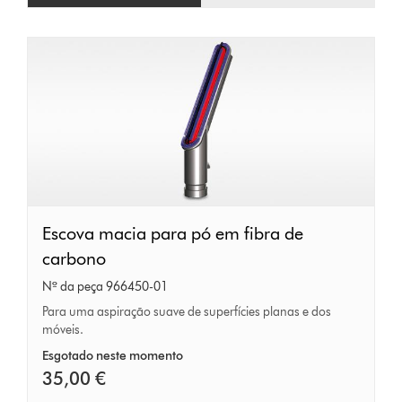
Escova
Escova macia para pó em fibra de
macia
carbono
para
Nº da peça 966450-01
pó
Para uma aspiração suave de superfícies planas e dos
móveis.
em
fibra
Esgotado neste momento
35,00 €
de