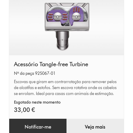
Acessório
Acessório Tangle-free Turbine
Tangle-
Nº da peça 925067-01
free
Escovas que giram em contrarrotação para remover pelos
de alcatifas e estofos. Sem escova rotativa onde os cabelos
Turbine
se enrolam. Ideal para casas com animais de estimação.
Esgotado neste momento
33,00 €
Notificar-me
Veja mais