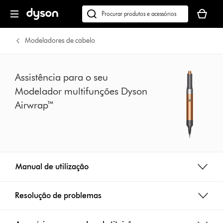
Página
O
seguinte
seu
Pesquisar
cesto
em
de
dyson.pt
Modeladores de cabelo
compras
está
vazio
Assistência para o seu
Modelador multifunções Dyson
Airwrap™
Manual de utilização
Resolução de problemas