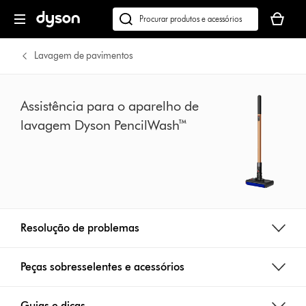
Página
O
seguinte
seu
Pesquisar
cesto
em
de
dyson.pt
Lavagem de pavimentos
compras
está
vazio
Assistência para o aparelho de
lavagem Dyson PencilWash™
Resolução de problemas
Peças sobresselentes e acessórios
Guias e dicas