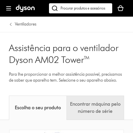
O
seu
Pesquisar
cesto
em
de
dyson.pt
Ventiladores
compras
está
vazio
Assistência para o ventilador
Dyson AM02 Tower™
Para lhe proporcionar a melhor assistência possível, precisamos
de saber que aparelho tem. Selecione o seu aparelho abaixo.
Encontrar máquina pelo
Escolha o seu produto
número de série