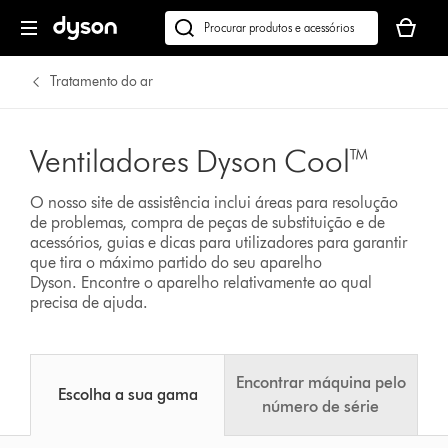
O
seu
Pesquisar
cesto
em
de
dyson.pt
Tratamento do ar
compras
está
vazio
Ventiladores Dyson Cool™
O nosso site de assistência inclui áreas para resolução
de problemas, compra de peças de substituição e de
acessórios, guias e dicas para utilizadores para garantir
que tira o máximo partido do seu aparelho
Dyson.
Encontre o aparelho relativamente ao qual
precisa de ajuda.
Encontrar máquina pelo
Escolha a sua gama
número de série