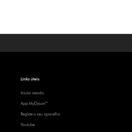
Links úteis
Iniciar sessão
App MyDyson™
Registe o seu aparelho
Youtube