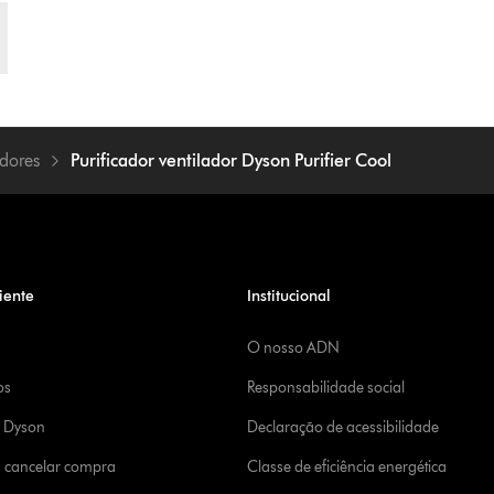
adores
Purificador ventilador Dyson Purifier Cool
iente
Institucional
O nosso ADN
os
Responsabilidade social
a Dyson
Declaração de acessibilidade
u cancelar compra
Classe de eficiência energética