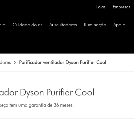
Lojas
Empresas
elo
Cuidado do ar
Auscultadores
Iluminação
Apoio
adores
Purificador ventilador Dyson Purifier Cool
lador Dyson Purifier Cool
 peça tem uma garantia de 36 meses.