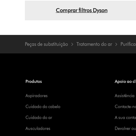
Comprar filtros Dyson
Peças de substituição
Tratamento do ar
Purific
Produtos
Apoio ao cl
Aspiradores
Assistência
Cuidado do cabelo
Contacte-n
Cuidado do ar
A sua cont
Ausculadores
Devolver o