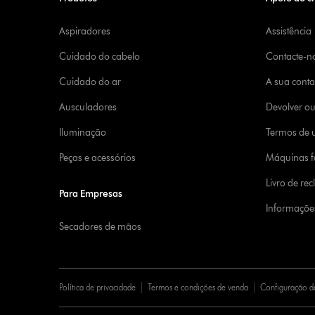
Aspiradores
Assistência
Cuidado do cabelo
Contacte-n
Cuidado do ar
A sua cont
Ausculadores
Devolver o
Iluminação
Termos de u
Peças e acessórios
Máquinas fa
Livro de re
Para Empresas
Informaçõe
Secadores de mãos
Política de privacidade
Termos e condições de venda
Configuração d