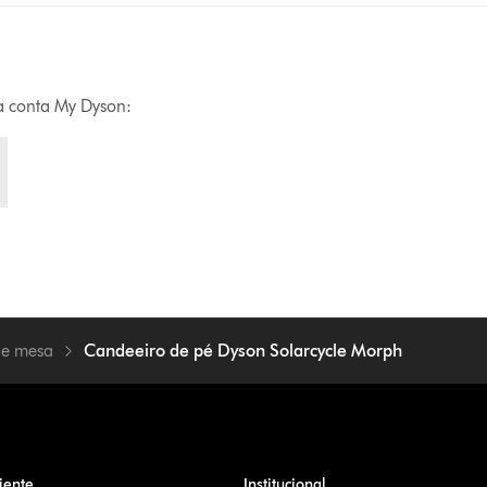
ua conta My Dyson:
de mesa
Candeeiro de pé Dyson Solarcycle Morph
iente
Institucional