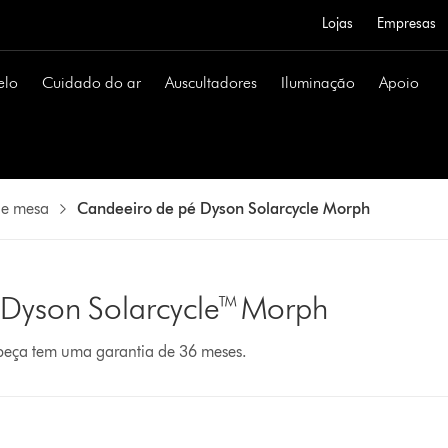
Lojas
Empresas
elo
Cuidado do ar
Auscultadores
Iluminação
Apoio
de mesa
Candeeiro de pé Dyson Solarcycle Morph
 Dyson Solarcycle™ Morph
 peça tem uma garantia de 36 meses.