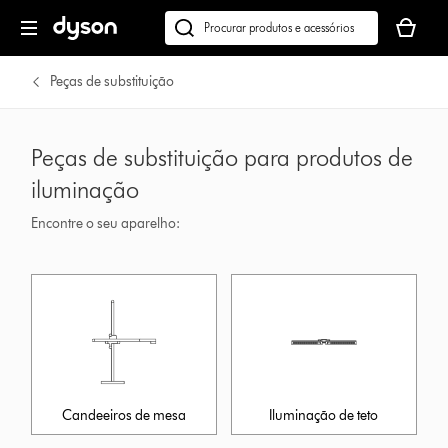
O
seu
Pesquisar
cesto
em
de
dyson.pt
Peças de substituição
compras
está
vazio
Peças de substituição para produtos de
iluminação
Encontre o seu aparelho:
Candeeiros de mesa
Iluminação de teto