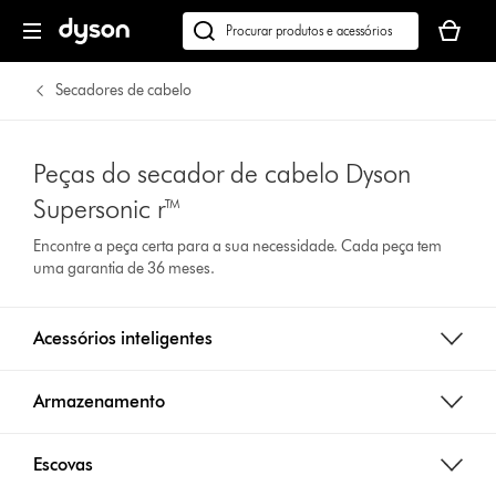
O
seu
Pesquisar
cesto
em
de
dyson.pt
Secadores de cabelo
compras
está
vazio
Peças do secador de cabelo Dyson
Supersonic r™
Encontre a peça certa para a sua necessidade. Cada peça tem
uma garantia de 36 meses.
Acessórios inteligentes
Armazenamento
Escovas