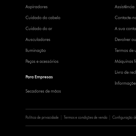
Aspiradores
Assistência
Cuidado do cabelo
Contacte-n
Cuidado do ar
A sua cont
Ausculadores
Devolver o
Iluminação
Termos de u
Peças e acessórios
Máquinas fa
Livro de re
Para Empresas
Informaçõe
Secadores de mãos
Política de privacidade
Termos e condições de venda
Configuração d