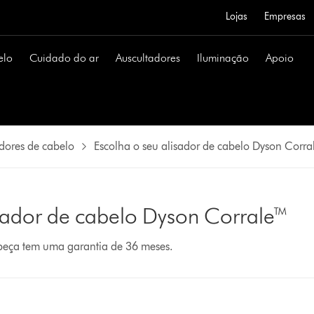
Lojas
Empresas
elo
Cuidado do ar
Auscultadores
Iluminação
Apoio
adores de cabelo
Escolha o seu alisador de cabelo Dyson Corra
isador de cabelo Dyson Corrale™
 peça tem uma garantia de 36 meses.