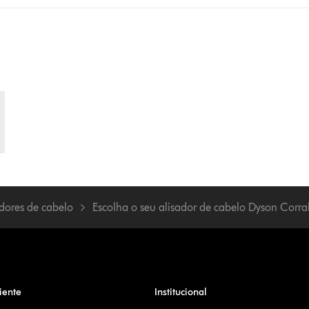
adores de cabelo
Escolha o seu alisador de cabelo Dyson Corra
iente
Institucional