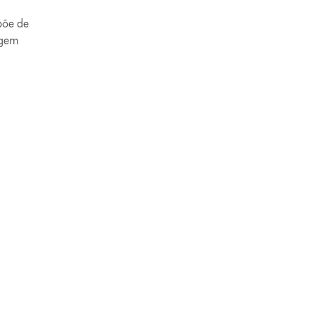
põe de
agem