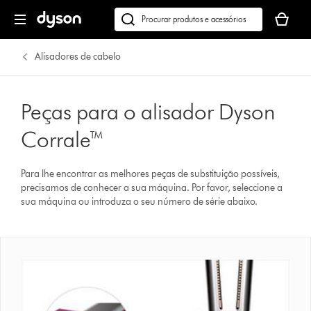
O
seu
Pesquisar
cesto
em
de
dyson.pt
Alisadores de cabelo
compras
está
vazio
Peças para o alisador Dyson
Corrale™
Para lhe encontrar as melhores peças de substituição possíveis,
precisamos de conhecer a sua máquina. Por favor, seleccione a
sua máquina ou introduza o seu número de série abaixo.