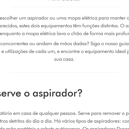
escolher um aspirador ou uma mopa elétrica para manter 
recidos, estes dois equipamentos têm funções distintas. O a
, enquanto a mopa elétrica lava o chão de forma mais prof
 concorrentes ou andam de mãos dadas? Siga o nosso guia 
 e utilizações de cada um, e encontre o equipamento ideal
sua casa.
serve o aspirador?
tório em casa de qualquer pessoa. Serve para remover o pó
ros detritos do dia a dia. Há vários tipos de aspiradores: com
s de mão portáteis e robots autónomos. Os aspiradores Dys