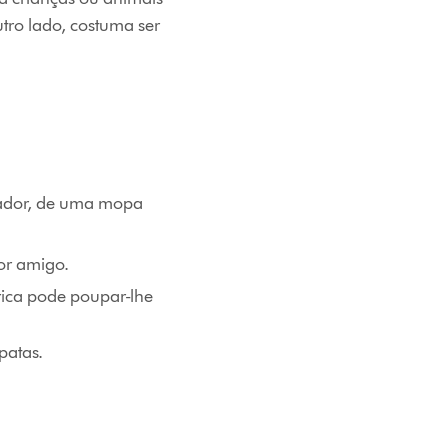
tro lado, costuma ser
irador, de uma mopa
or amigo.
rica pode poupar-lhe
patas.