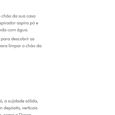
o chão da sua casa
spirador aspira pó e
unda com água.
para descobrir as
 para limpar o chão da
, a sujidade sólida,
 depósito, verticais
on, como o Dyson