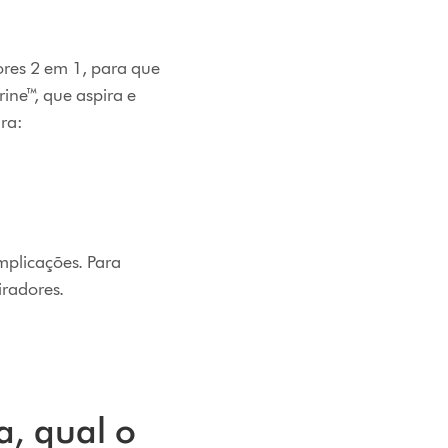
ores 2 em 1, para que
ine™, que aspira e
ra:
mplicações. Para
radores.
a, qual o