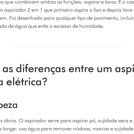
s que combinam ambas as funções: aspirar e lavar. É o ca
 aspirador 2 em 1 que primeiro aspira o lixo e depois lav
m. Foi desenhado para qualquer tipo de pavimento, inclui
lada de água que evita o excesso de humidade.
 as diferenças entre um asp
elétrica?
peza
s óbvia. O aspirador serve para aspirar pó, sujidade seca e 
is longe: usa água para remover nódoas, marcas e sujidad