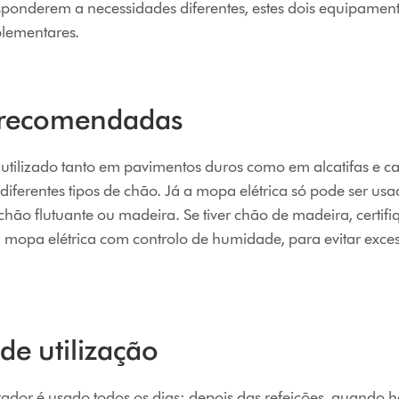
esponderem a necessidades diferentes, estes dois equipamen
lementares.
s recomendadas
utilizado tanto em pavimentos duros como em alcatifas e ca
diferentes tipos de chão. Já a mopa elétrica só pode ser usa
chão flutuante ou madeira. Se tiver chão de madeira, certif
mopa elétrica com controlo de humidade, para evitar exce
de utilização
ador é usado todos os dias: depois das refeições, quando h