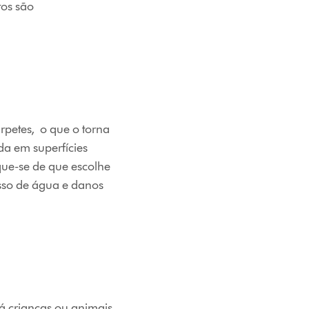
tos são
rpetes, o que o torna
da em superfícies
ique-se de que escolhe
sso de água e danos
á crianças ou animais