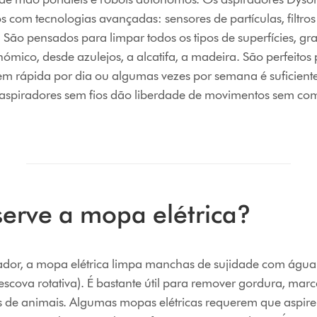
os com tecnologias avançadas: sensores de partículas, filtro
. São pensados para limpar todos os tipos de superfícies, gr
ómico, desde azulejos, a alcatifa, a madeira. São perfeitos
m rápida por dia ou algumas vezes por semana é suficient
s aspiradores sem fios dão liberdade de movimentos sem c
serve a mopa elétrica?
rador, a mopa elétrica limpa manchas de sujidade com águ
cova rotativa). É bastante útil para remover gordura, marca
 de animais. Algumas mopas elétricas requerem que aspire