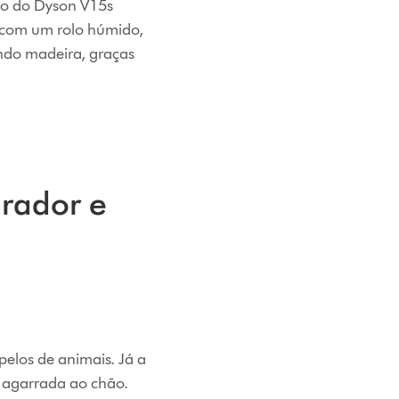
so do Dyson V15s
a com um rolo húmido,
ndo madeira, graças
irador e
pelos de animais. Já a
e agarrada ao chão.