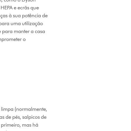
s HEPA e ecrãs que
aças à sua potência de
 para uma utilização
e para manter a casa
omprometer o
a limpa (normalmente,
s de pés, salpicos de
 primeiro, mas há