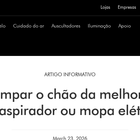
Lojas
Empresas
elo
Cuidado do ar
Auscultadores
Iluminação
Apoio
ARTIGO INFORMATIVO
mpar o chão da melho
aspirador ou mopa elét
March 23, 2026