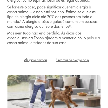
alérgica, como espirrar, tossir ou esfregar os olhos.
Se for este o caso, pode significar que tem alergia à
caspa animal – e não está sozinho. Estima-se que este
tipo de alergia afete até 20% das pessoas em todo o
mundo.¹ A alergia a cães e gatos é comum em pessoas
com asma alérgica ou febre dos fenos².
Mas nem tudo não está perdido. As dicas dos
especialistas da Dyson ajudam a manter o pó, o pelo e a
caspa animal afastados da sua casa.
Alergia a animais
Sintomas de alergia ao pelo
5 di