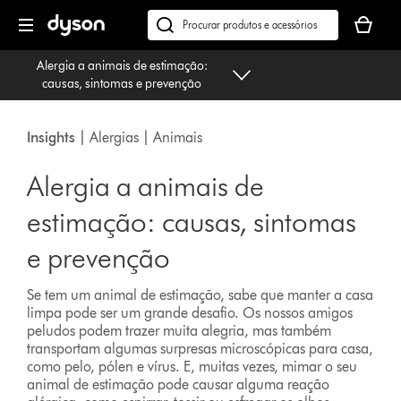
Página
O
seguinte
seu
Pesquisar
cesto
em
Alergia a animais de estimação:
de
dyson.pt
causas, sintomas e prevenção
compras
está
vazio
Insights
| Alergias | Animais
Alergia a animais de
estimação: causas, sintomas
e prevenção
Se tem um animal de estimação, sabe que manter a casa
limpa pode ser um grande desafio. Os nossos amigos
peludos podem trazer muita alegria, mas também
transportam algumas surpresas microscópicas para casa,
como pelo, pólen e vírus. E, muitas vezes, mimar o seu
animal de estimação pode causar alguma reação