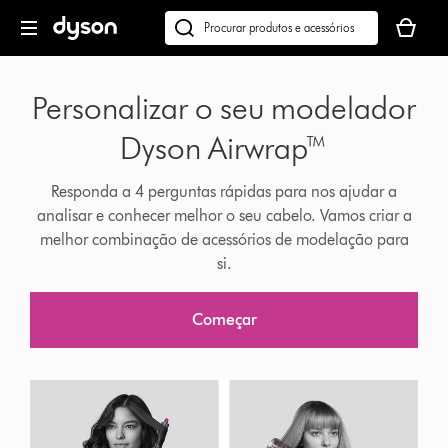
Página
O
seguinte
seu
Pesquisar
cesto
em
Product
de
dyson.pt
selection
Personalizar o seu modelador
compras
quiz
está
Dyson Airwrap™
vazio
Responda a 4 perguntas rápidas para nos ajudar a
analisar e conhecer melhor o seu cabelo. Vamos criar a
melhor combinação de acessórios de modelação para
si.
Começar