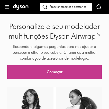
Página
O
seguinte
seu
Pesquisar
cesto
em
Product
de
dyson.pt
selection
Personalize o seu modelador
compras
quiz
está
multifunções Dyson Airwrap™
vazio
Responda a algumas perguntas para nos ajudar a
perceber melhor o seu cabelo. Criaremos a melhor
combinação de acessórios de modelação.
Começar