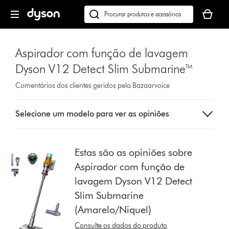
Página
O
seguinte
seu
Pesquisar
cesto
em
de
dyson.pt
Aspirador com função de lavagem
compras
está
Dyson V12 Detect Slim Submarine™
vazio
Comentários dos clientes geridos pela Bazaarvoice
Select
Selecione um modelo para ver as opiniões
a
button
from
the
Estas são as opiniões sobre
list
Aspirador com função de
to
lavagem Dyson V12 Detect
show
Slim Submarine
reviews
for
(Amarelo/Niquel)
that
Consulte os dados do produto
model