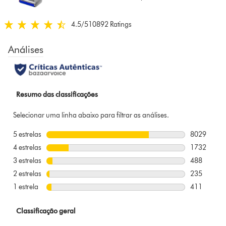
below
4.5
/5
10892 Ratings
4.5
estrelas
de
5
em
10892
Ratings