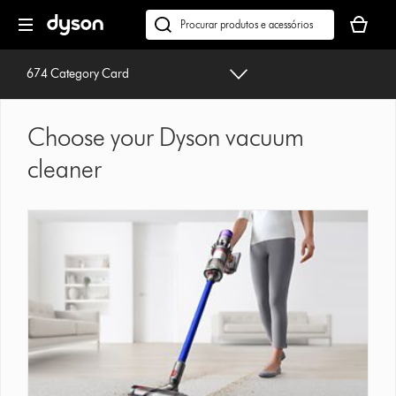
Página
O
seguinte
seu
Pesquisar
cesto
em
de
dyson.pt
674 Category Card
compras
está
vazio
Choose your Dyson vacuum
cleaner