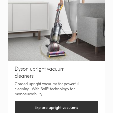
Dyson upright vacuum
cleaners
Corded upright vacuums for powerful
cleaning. With Ball™ technology for
manoeuvrability.
Explore upright vacuums