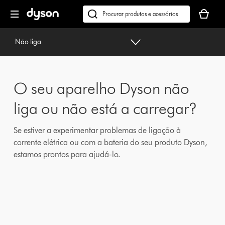
Página
O
seguinte
seu
Pesquisar
cesto
em
de
dyson.pt
Não liga
compras
está
vazio
O seu aparelho Dyson não
liga ou não está a carregar?
Se estiver a experimentar problemas de ligação à
corrente elétrica ou com a bateria do seu produto Dyson,
estamos prontos para ajudá-lo.