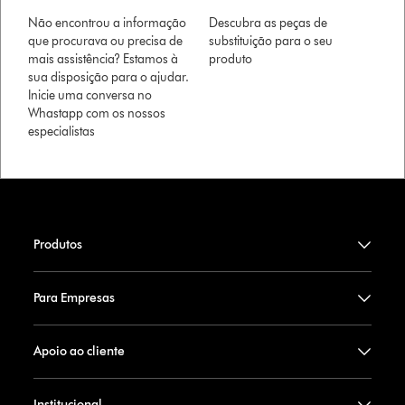
Não encontrou a informação
Descubra as peças de
que procurava ou precisa de
substituição para o seu
mais assistência? Estamos à
produto
sua disposição para o ajudar.
Inicie uma conversa no
Whastapp com os nossos
especialistas
Produtos
Para Empresas
Apoio ao cliente
Institucional