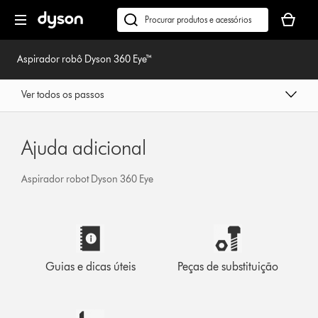
Página
O
seguinte
seu
Pesquisar
cesto
em
de
dyson.pt
Aspirador robô Dyson 360 Eye™
compras
está
Ver todos os passos
vazio
Ajuda adicional
Aspirador robot Dyson 360 Eye
Guias e dicas úteis
Peças de substituição