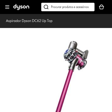
Página
O
seguinte
seu
Pesquisar
cesto
em
de
dyson.pt
Aspirador Dyson DC62 Up Top
compras
está
vazio