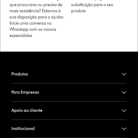
que procurava ou precisa de
substituição para o seu
mais assistência? Estamos à
produto
sua disposição para o ajudar.
Inicie uma conversa no
Whastapp com os nossos
especialistas
Produtos
Para Empresas
Apoio ao cliente
Institucional