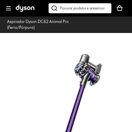
Página
O
seguinte
seu
Pesquisar
cesto
em
Aspirador Dyson DC62 Animal Pro
de
dyson.pt
(Ferro/Púrpura)
compras
está
vazio