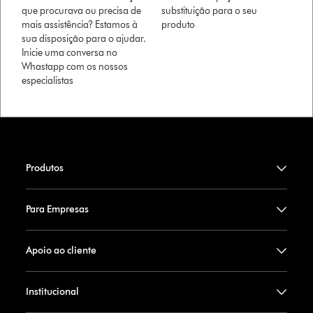
que procurava ou precisa de
substituição para o seu
mais assistência? Estamos à
produto
sua disposição para o ajudar.
Inicie uma conversa no
Whastapp com os nossos
especialistas
Produtos
Para Empresas
Apoio ao cliente
Institucional