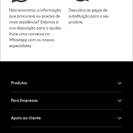
Não encontrou a informação
Descubra as peças de
que procurava ou precisa de
substituição para o seu
mais assistência? Estamos à
produto
sua disposição para o ajudar.
Inicie uma conversa no
Whastapp com os nossos
especialistas
Produtos
Para Empresas
Apoio ao cliente