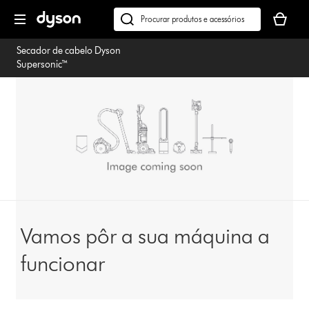
Página
O
seguinte
seu
Pesquisar
cesto
em
Secador de cabelo Dyson
de
dyson.pt
Supersonic™
compras
está
vazio
Vamos pôr a sua máquina a
funcionar