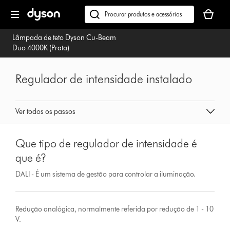
Página
O
seguinte
seu
Pesquisar
cesto
em
Lâmpada de teto Dyson Cu-Beam
de
dyson.pt
Duo 4000K (Prata)
compras
está
vazio
Regulador de intensidade instalado
Ver todos os passos
Que tipo de regulador de intensidade é
que é?
DALI - É um sistema de gestão para controlar a iluminação.
Redução analógica, normalmente referida por redução de 1 - 10
V.