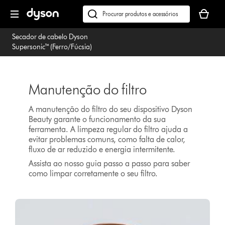
Página
O
seguinte
seu
Pesquisar
cesto
em
Secador de cabelo Dyson
de
dyson.pt
Supersonic™ (Ferro/Fúcsia)
compras
está
vazio
Manutenção do filtro
A manutenção do filtro do seu dispositivo Dyson
Beauty garante o funcionamento da sua
ferramenta. A limpeza regular do filtro ajuda a
evitar problemas comuns, como falta de calor,
fluxo de ar reduzido e energia intermitente.
Assista ao nosso guia passo a passo para saber
como limpar corretamente o seu filtro.