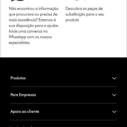
Não encontrou a informação
Descubra as peças de
que procurava ou precisa de
substituição para o seu
mais assistência? Estamos à
produto
sua disposição para o ajudar.
Inicie uma conversa no
Whastapp com os nossos
especialistas
Produtos
Para Empresas
Apoio ao cliente