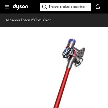
Página
O
seguinte
seu
Pesquisar
cesto
em
de
dyson.pt
Aspirador Dyson V8 Total Clean
compras
está
vazio