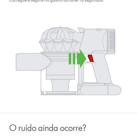
Carregue e segure no gatilho durante 10 segundos.
O ruído ainda ocorre?