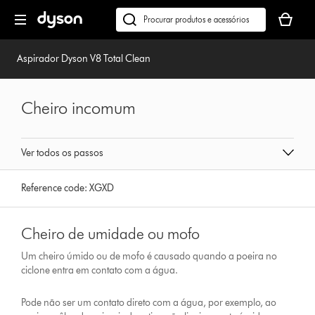
Página
O
seguinte
seu
Pesquisar
cesto
em
de
dyson.pt
Aspirador Dyson V8 Total Clean
compras
está
vazio
Cheiro incomum
Ver todos os passos
Reference code:
XGXD
Cheiro de umidade ou mofo
Um cheiro úmido ou de mofo é causado quando a poeira no
ciclone entra em contato com a água.
Pode não ser um contato direto com a água, por exemplo, ao