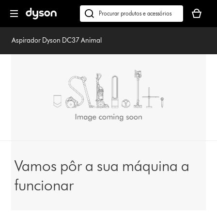
Página
O
seguinte
seu
Pesquisar
cesto
em
de
dyson.pt
Aspirador Dyson DC37 Animal
compras
está
vazio
Vamos pôr a sua máquina a
funcionar