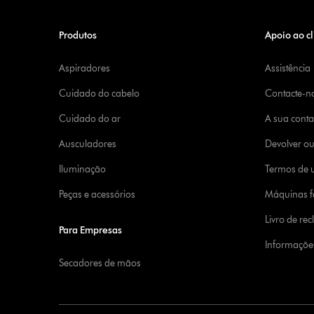
Produtos
Apoio ao cl
Aspiradores
Assistência
Cuidado do cabelo
Contacte-n
Cuidado do ar
A sua cont
Ausculadores
Devolver o
Iluminação
Termos de u
Peças e acessórios
Máquinas fa
Livro de re
Para Empresas
Informaçõe
Secadores de mãos