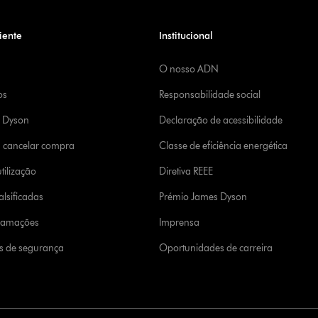
iente
Institucional
O nosso ADN
os
Responsabilidade social
a Dyson
Declaração de acessibilidade
u cancelar compra
Classe de eficiência energética
tilização
Diretiva REEE
lsificadas
Prémio James Dyson
clamações
Imprensa
s de segurança
Oportunidades de carreira