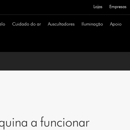
Lojas
Empresas
elo
Cuidado do ar
Auscultadores
Iluminação
Apoio
uina a funcionar