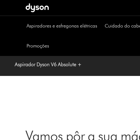
Página
seguinte
Aspiradores e esfregonas elétricas
Cuidado do cab
Promoções
Aspirador Dyson V6 Absolute +
Vamos pôr a sua máq