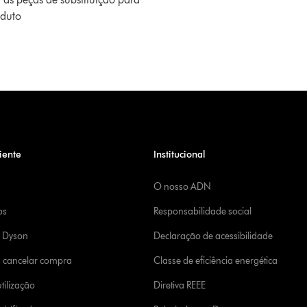
oduto
iente
Institucional
O nosso ADN
os
Responsabilidade social
a Dyson
Declaração de acessibilidade
u cancelar compra
Classe de eficiência energética
tilização
Diretiva REEE