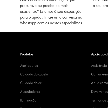
procurava ou precisa de mais
o seu pr
assistência? Estamos à sua disposição
para o ajudar. Inicie uma conversa no
Whastapp com os nossos especialistas
Produtos
Apoio ao cl
Aspiradores
Assistência
Cuidado do cabelo
Contacte-n
Cuidado do ar
A sua cont
Ausculadores
Devolver o
Iluminação
Termos de u