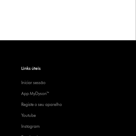
Links úteis
Iniciar sessão
App MyDyson™
Registe o seu aparelho
Youtube
Instagram