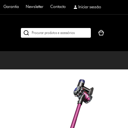
Garantia
Newsletter
Contacto
Iniciar sessão
O
Pesquisar
seu
em
cesto
dyson.pt
de
compras
está
vazio