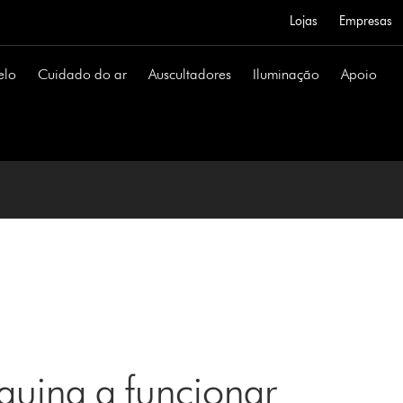
Lojas
Empresas
elo
Cuidado do ar
Auscultadores
Iluminação
Apoio
uina a funcionar