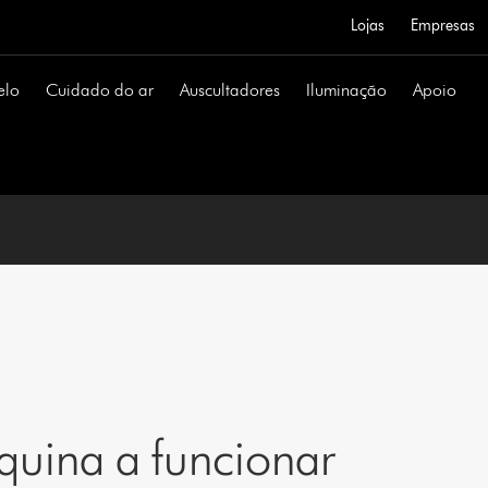
Lojas
Empresas
elo
Cuidado do ar
Auscultadores
Iluminação
Apoio
uina a funcionar