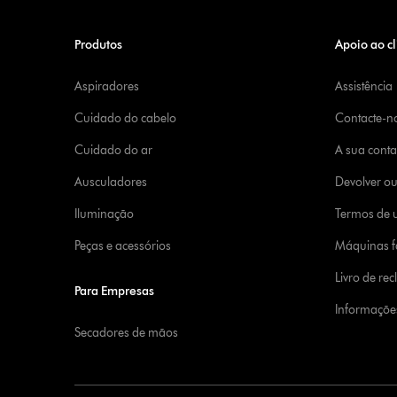
Produtos
Apoio ao cl
Aspiradores
Assistência
Cuidado do cabelo
Contacte-n
Cuidado do ar
A sua cont
Ausculadores
Devolver o
Iluminação
Termos de u
Peças e acessórios
Máquinas fa
Livro de re
Para Empresas
Informaçõe
Secadores de mãos