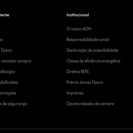
iente
Institucional
O nosso ADN
os
Responsabilidade social
a Dyson
Declaração de acessibilidade
u cancelar compra
Classe de eficiência energética
tilização
Diretiva REEE
lsificadas
Prémio James Dyson
clamações
Imprensa
s de segurança
Oportunidades de carreira