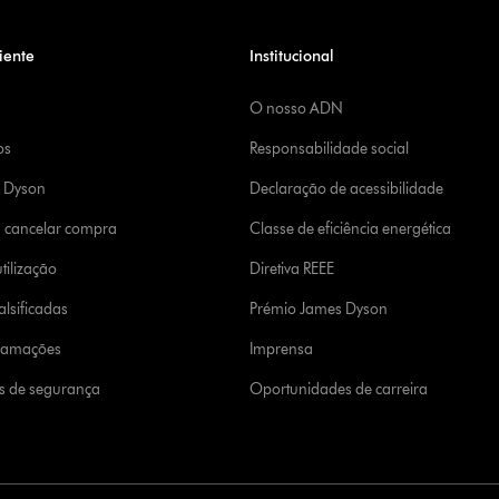
iente
Institucional
O nosso ADN
os
Responsabilidade social
a Dyson
Declaração de acessibilidade
u cancelar compra
Classe de eficiência energética
tilização
Diretiva REEE
lsificadas
Prémio James Dyson
clamações
Imprensa
s de segurança
Oportunidades de carreira