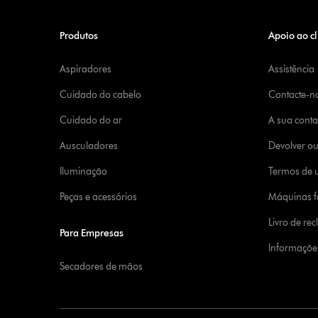
Produtos
Apoio ao cl
Aspiradores
Assistência
Cuidado do cabelo
Contacte-n
Cuidado do ar
A sua cont
Ausculadores
Devolver o
Iluminação
Termos de u
Peças e acessórios
Máquinas fa
Livro de re
Para Empresas
Informaçõe
Secadores de mãos