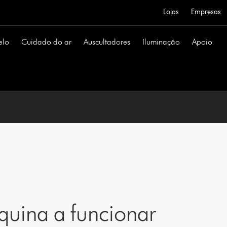
Lojas
Empresas
elo
Cuidado do ar
Auscultadores
Iluminação
Apoio
uina a funcionar