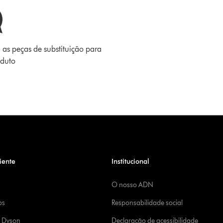
 as peças de substituição para
oduto
iente
Institucional
O nosso ADN
os
Responsabilidade social
a Dyson
Declaração de acessibilidade