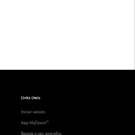
Links úteis
Iniciar sessão
App MyDyson™
Registe o seu aparelho