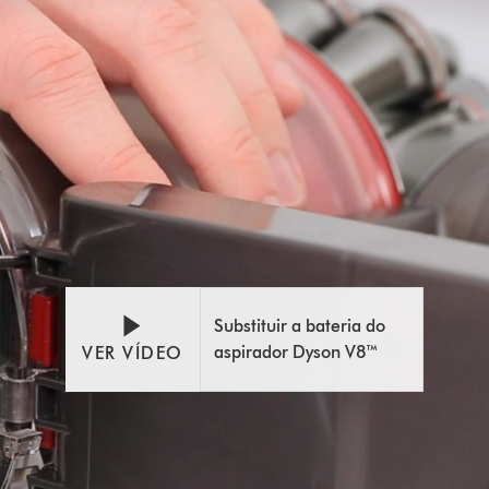
Abrir
Video
a
Transcript
transcrição
do
Substituir a bateria do
vídeo
aspirador Dyson V8™
VER VÍDEO