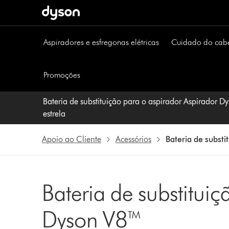
Página
seguinte
Aspiradores e esfregonas elétricas
Cuidado do cab
Promoções
Bateria de substituição para o aspirador Aspirador Dy
estrela
Apoio ao Cliente
Acessórios
Bateria de substi
Bateria de substitui
Dyson V8™