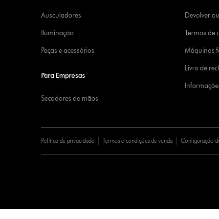
Ausculadores
Devolver o
Iluminação
Termos de u
Peças e acessórios
Máquinas fa
Livro de re
Para Empresas
Informaçõe
Secadores de mãos
Política de privacidade
Termos e condições de venda
Configuração d