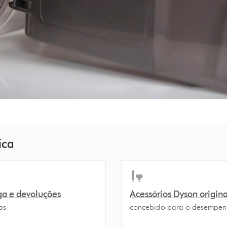
ica
ga e devoluções
Acessórios Dyson origina
as
concebido para o desempe