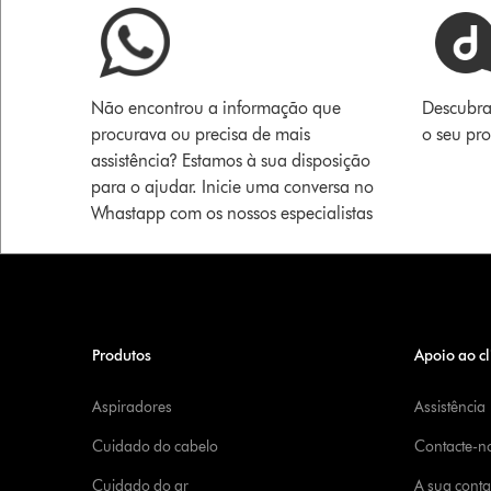
Não encontrou a informação que
Descubra
procurava ou precisa de mais
o seu pr
assistência? Estamos à sua disposição
para o ajudar. Inicie uma conversa no
Whastapp com os nossos especialistas
Produtos
Apoio ao cl
Aspiradores
Assistência
Cuidado do cabelo
Contacte-n
Cuidado do ar
A sua cont