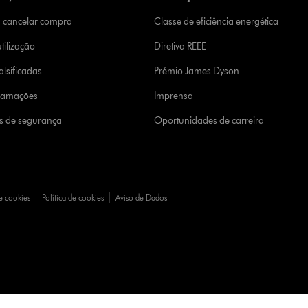
u cancelar compra
Classe de eficiência energética
tilização
Diretiva REEE
lsificadas
Prémio James Dyson
clamações
Imprensa
s de segurança
Oportunidades de carreira
e cookies
Política de cookies
Aviso de Dados