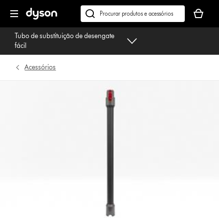
Página
O
seguinte
seu
Pesquisar
cesto
em
Tubo de substituição de desengate
de
dyson.pt
fácil
compras
está
Acessórios
vazio