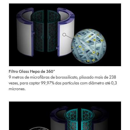
Filtro Glass Hepa de 360˚
9 metros de microfibras de borossilicato, plissado mais de 238
vezes, para captar 99,97% das partículas com diâmetro até 0,3
mícrones.