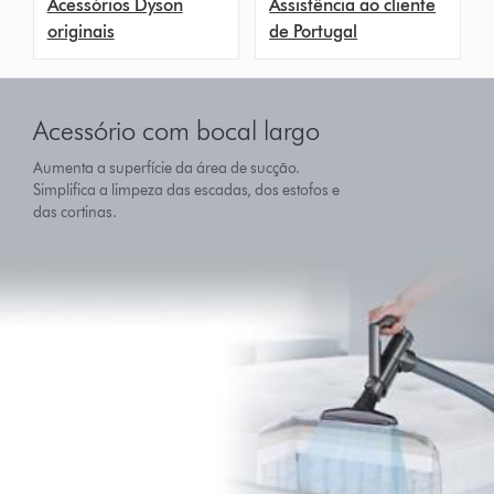
Acessórios Dyson
Assistência ao cliente
originais
de Portugal
Acessório com bocal largo
Aumenta a superfície da área de sucção.
Simplifica a limpeza das escadas, dos estofos e
das cortinas.