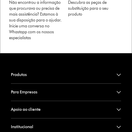
Não encontrou a informação
Descubra as peças de
que procurava ou precisa de
substituição para o seu
mais assistência? Estamos à
produto
sua disposição para o ajudar.
Inicie uma conversa no
Whastapp com os nossos
especialistas
Produtos
Para Empresas
Apoio ao cliente
Institucional