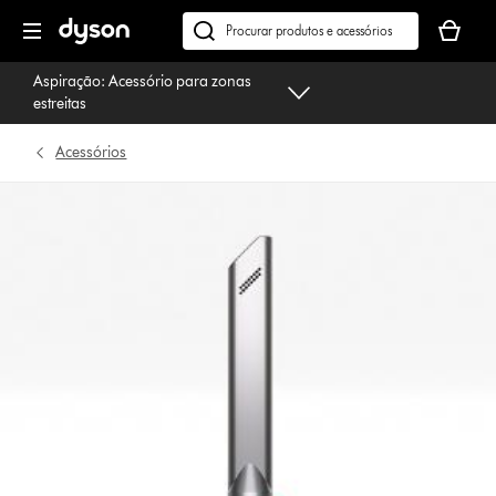
Página
O
seguinte
seu
Pesquisar
cesto
em
Aspiração: Acessório para zonas
de
dyson.pt
estreitas
compras
está
Acessórios
vazio