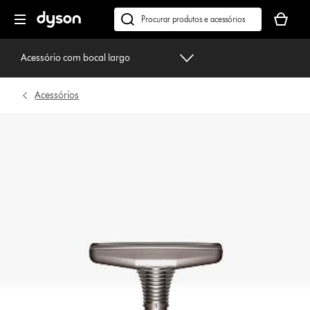
Página
O
seguinte
seu
Pesquisar
cesto
em
de
dyson.pt
Acessório com bocal largo
compras
está
Acessórios
vazio