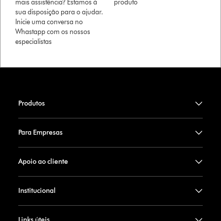
mais assistência? Estamos à
produto
sua disposição para o ajudar.
Inicie uma conversa no
Whastapp com os nossos
especialistas
Produtos
Para Empresas
Apoio ao cliente
Institucional
Links úteis