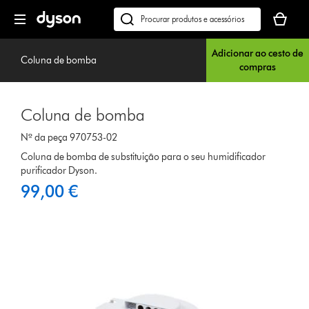
Página
O
seguinte
seu
Pesquisar
cesto
em
de
Adicionar ao cesto de
dyson.pt
Coluna de bomba
compras
compras
está
vazio
Coluna de bomba
Nº da peça 970753-02
Coluna de bomba de substituição para o seu humidificador
purificador Dyson.
99,00 €