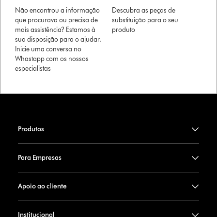
Não encontrou a informação
Descubra as peças de
que procurava ou precisa de
substituição para o seu
mais assistência? Estamos à
produto
sua disposição para o ajudar.
Inicie uma conversa no
Whastapp com os nossos
especialistas
Produtos
Para Empresas
Apoio ao cliente
Institucional