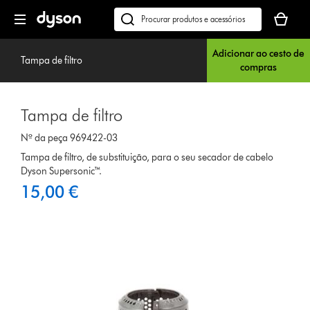
Página
O
seguinte
seu
Pesquisar
cesto
em
de
Adicionar ao cesto de
dyson.pt
Tampa de filtro
compras
compras
está
vazio
Tampa de filtro
Nº da peça 969422-03
Tampa de filtro, de substituição, para o seu secador de cabelo
Dyson Supersonic™.
15,00 €