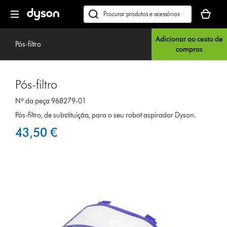
Página
O
seguinte
seu
Pesquisar
cesto
em
de
Adicionar ao cesto de
dyson.pt
Pós-filtro
compras
compras
está
vazio
Pós-filtro
Nº da peça 968279-01
Pós-filtro, de substituição, para o seu robot aspirador Dyson.
43,50 €