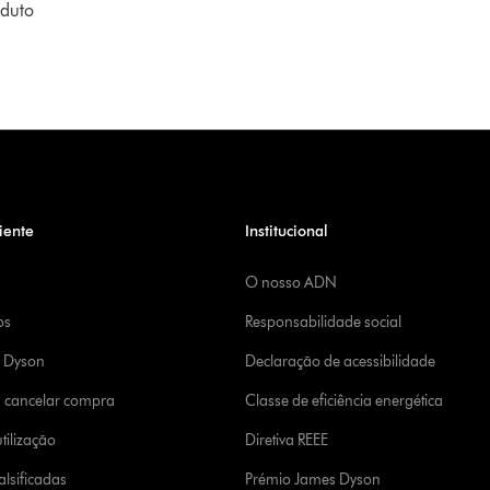
oduto
iente
Institucional
O nosso ADN
os
Responsabilidade social
a Dyson
Declaração de acessibilidade
u cancelar compra
Classe de eficiência energética
tilização
Diretiva REEE
lsificadas
Prémio James Dyson