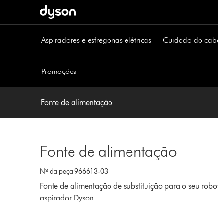
Página
seguinte
Aspiradores e esfregonas elétricas
Cuidado do cab
Promoções
Fonte de alimentação
Fonte de alimentação
Nº da peça 966613-03
Fonte de alimentação de substituição para o seu robo
aspirador Dyson.