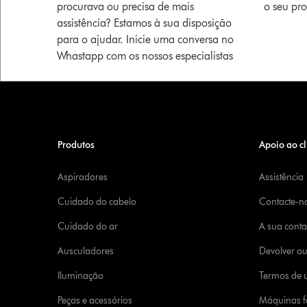
procurava ou precisa de mais
o seu pr
assistência? Estamos à sua disposição
para o ajudar. Inicie uma conversa no
Whastapp com os nossos especialistas
Produtos
Apoio ao cl
Aspiradores
Assistência
Cuidado do cabelo
Contacte-n
Cuidado do ar
A sua cont
Ausculadores
Devolver o
Iluminação
Termos de u
Peças e acessórios
Máquinas fa