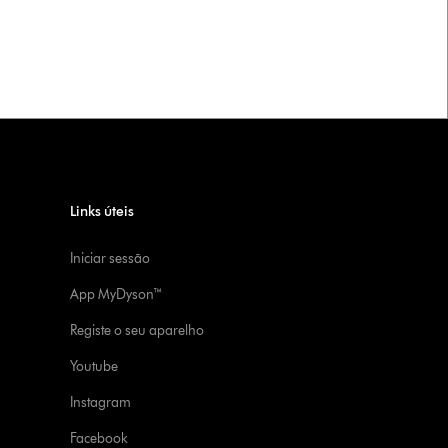
Links úteis
Iniciar sessão
App MyDyson™
Registe o seu aparelho
Youtube
Instagram
Facebook