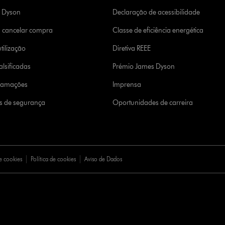
a Dyson
Declaração de acessibilidade
u cancelar compra
Classe de eficiência energética
tilização
Diretiva REEE
lsificadas
Prémio James Dyson
clamações
Imprensa
s de segurança
Oportunidades de carreira
e cookies
Política de cookies
Aviso de Dados