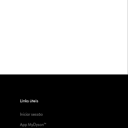
Links úteis
Iniciar sessão
App MyDyson™