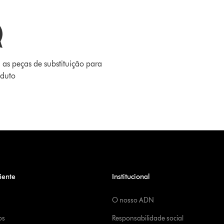
 as peças de substituição para
oduto
iente
Institucional
O nosso ADN
os
Responsabilidade social