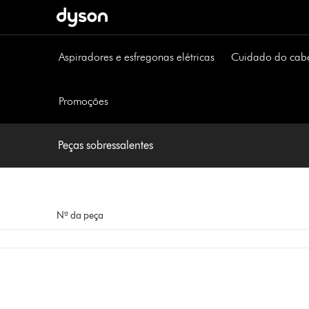
Página
seguinte
Aspiradores e esfregonas elétricas
Cuidado do cab
Promoções
Peças sobressalentes
Nº da peça