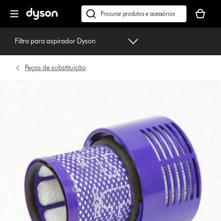
Página
O
seguinte
seu
Pesquisar
cesto
em
de
dyson.pt
Filtro para aspirador Dyson
compras
está
Peças de substituição
vazio