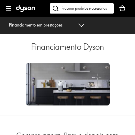
Página
O
seguinte
seu
Pesquisar
cesto
em
de
dyson.pt
Financiamento em prestações
compras
está
vazio
Financiamento Dyson