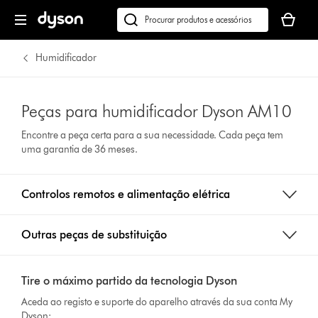
O
seu
Pesquisar
cesto
em
de
dyson.pt
Humidificador
compras
está
vazio
Peças para humidificador Dyson AM10
Encontre a peça certa para a sua necessidade. Cada peça tem
uma garantia de 36 meses.
Controlos remotos e alimentação elétrica
Outras peças de substituição
Tire o máximo partido da tecnologia Dyson
Aceda ao registo e suporte do aparelho através da sua conta My
Dyson: